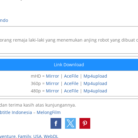
indo
orang remaja laki-laki yang menemukan anjing robot yang dibuat da
Link Download
mHD =
Mirror
|
AceFile
|
Mp4upload
360p =
Mirror
|
AceFile
|
Mp4upload
480p =
Mirror
|
AceFile
|
Mp4upload
dan terima kasih atas kunjungannya.
btitle Indonesia
–
MelongFilm
venture
,
Family
,
USA
,
WebDL