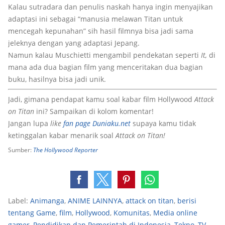
Kalau sutradara dan penulis naskah hanya ingin menyajikan
adaptasi ini sebagai “manusia melawan Titan untuk
mencegah kepunahan” sih hasil filmnya bisa jadi sama
jeleknya dengan yang adaptasi Jepang.
Namun kalau Muschietti mengambil pendekatan seperti
It,
di
mana ada dua bagian film yang menceritakan dua bagian
buku, hasilnya bisa jadi unik.
Jadi, gimana pendapat kamu soal kabar film Hollywood
Attack
on Titan
ini? Sampaikan di kolom komentar!
Jangan lupa
like
fan page Duniaku.net
supaya kamu tidak
ketinggalan kabar menarik soal
Attack on Titan!
Sumber:
The Hollywood Reporter
Label:
Animanga
,
ANIME LAINNYA
,
attack on titan
,
berisi
tentang Game
,
film
,
Hollywood
,
Komunitas
,
Media online
gamer
,
Pendidikan dan Pemerintah di Indonesia
,
Tekno
,
TV