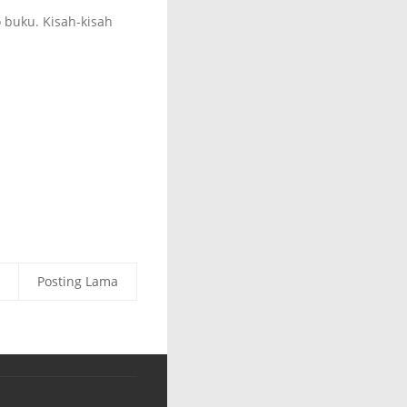
 buku. Kisah-kisah
Posting Lama