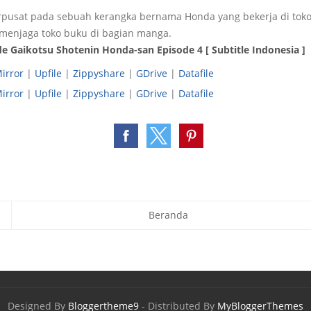
rpusat pada sebuah kerangka bernama Honda yang bekerja di toko
 menjaga toko buku di bagian manga.
e Gaikotsu Shotenin Honda-san Episode 4 [ Subtitle Indonesia ]
irror
|
Upfile
|
Zippyshare
|
GDrive
|
Datafile
irror
|
Upfile
|
Zippyshare
|
GDrive
|
Datafile
Beranda
Designed By
Bloggertheme9
- Distributed By
MyBloggerThemes