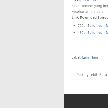
Kisah komedi yang be
keseharian dia dalam
Link Download Episod
720p:
Solidfiles
|
M
480p:
Solidfiles
|
M
Label:
Lain - lain
Posting Lebih Baru