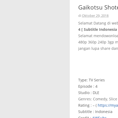
Gaikotsu Shote
di
Oktober 29, 2018
Selamat Datang di we
4 [ Subtitle Indonesia 
Selamat mendowonload
480p 360p 240p 3gp m
jangan lupa share dan
Type: TV Series
Episode : 4
Studio : DLE
Genres: Comedy, Slice 
Rating : – (
https://my
Subtitle : Indonesia
Credit :
AWSubs