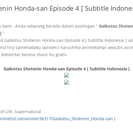
nin Honda-san Episode 4 [ Subtitle Indones
b kami , Anda sekarang berada dalam postingan ”
Gaikotsu Shoten
]
”
 Gaikotsu Shotenin Honda-san Episode 4 [ Subtitle Indonesia ] u
hd hrq samehadaku oploverz naruchiha animekompi awsubs acce
 komentar karena share itu gratis
Gaikotsu Shotenin Honda-san Episode 4 [ Subtitle Indonesia ]
of Life, Supernatural
animelist.net/anime/36317/Gaikotsu_Shotenin_Honda-san
)