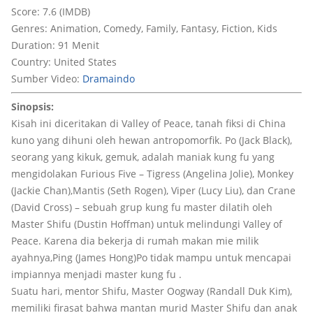
Score: 7.6 (IMDB)
Genres: Animation, Comedy, Family, Fantasy, Fiction, Kids
Duration: 91 Menit
Country: United States
Sumber Video:
Dramaindo
Sinopsis:
Kisah ini diceritakan di Valley of Peace, tanah fiksi di China
kuno yang dihuni oleh hewan antropomorfik. Po (Jack Black),
seorang yang kikuk, gemuk, adalah maniak kung fu yang
mengidolakan Furious Five – Tigress (Angelina Jolie), Monkey
(Jackie Chan),Mantis (Seth Rogen), Viper (Lucy Liu), dan Crane
(David Cross) – sebuah grup kung fu master dilatih oleh
Master Shifu (Dustin Hoffman) untuk melindungi Valley of
Peace. Karena dia bekerja di rumah makan mie milik
ayahnya,Ping (James Hong)Po tidak mampu untuk mencapai
impiannya menjadi master kung fu .
Suatu hari, mentor Shifu, Master Oogway (Randall Duk Kim),
memiliki firasat bahwa mantan murid Master Shifu dan anak