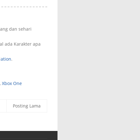
pang dan sehari
al ada Karakter apa
ation
.
,
Xbox One
Posting Lama