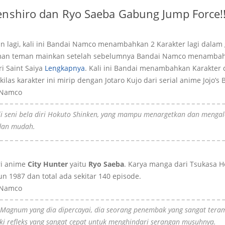
enshiro dan Ryo Saeba Gabung Jump Force!
n lagi, kali ini Bandai Namco menambahkan 2 Karakter lagi dala
eman teman mainkan setelah sebelumnya Bandai Namco menamba
i Saint Saiya
Lengkapnya
. Kali ini Bandai menambahkan Karakter da
ekilas karakter ini mirip dengan Jotaro Kujo dari serial anime Jojo’s
 Namco
hli seni bela diri Hokuto Shinken, yang mampu menargetkan dan meng
 dan mudah.
ari anime
City Hunter
yaitu
Ryo Saeba
. Karya manga dari Tsukasa Ho
n 1987 dan total ada sekitar 140 episode.
 Namco
Magnum yang dia dipercayai, dia seorang penembak yang sangat teram
iki refleks yang sangat cepat untuk menghindari serangan musuhnya.