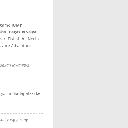
!
m game
JUMP
hkan
Pegasus Saiya
ri Fist of the North
 Bizare Advanture.
alahkan lawannya
jo ini diadapatasi ke
pil yang jarang