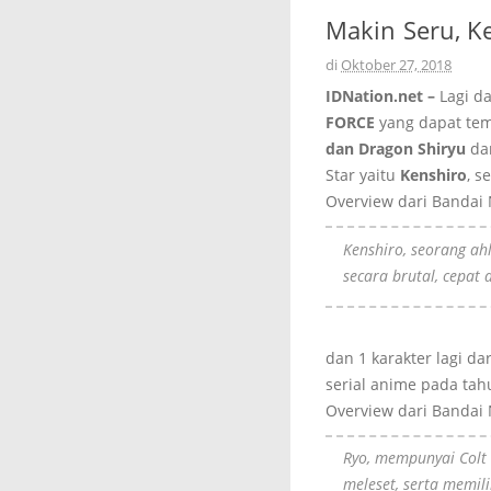
Makin Seru, K
di
Oktober 27, 2018
IDNation.net –
Lagi da
FORCE
yang dapat t
dan Dragon Shiryu
dar
Star yaitu
Kenshiro
, s
Overview dari Bandai
Kenshiro, seorang a
secara brutal, cepat
dan 1 karakter lagi d
serial anime pada tahu
Overview dari Bandai
Ryo, mempunyai Colt 
meleset, serta memil