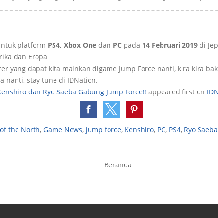
 untuk platform
PS4, Xbox One
dan
PC
pada
14 Februari 2019
di Je
rika dan Eropa
er yang dapat kita mainkan digame Jump Force nanti, kira kira bak
ja nanti, stay tune di IDNation.
Kenshiro dan Ryo Saeba Gabung Jump Force!!
appeared first on
IDN
 of the North
,
Game News
,
jump force
,
Kenshiro
,
PC
,
PS4
,
Ryo Saeba
Beranda