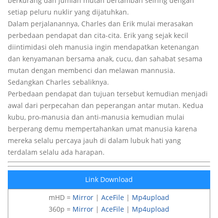
berkurang dan jumlah mutan bertambah seiring dengan
setiap peluru nuklir yang dijatuhkan.
Dalam perjalanannya, Charles dan Erik mulai merasakan
perbedaan pendapat dan cita-cita. Erik yang sejak kecil
diintimidasi oleh manusia ingin mendapatkan ketenangan
dan kenyamanan bersama anak, cucu, dan sahabat sesama
mutan dengan membenci dan melawan mannusia.
Sedangkan Charles sebaliknya.
Perbedaan pendapat dan tujuan tersebut kemudian menjadi
awal dari perpecahan dan peperangan antar mutan. Kedua
kubu, pro-manusia dan anti-manusia kemudian mulai
berperang demu mempertahankan umat manusia karena
mereka selalu percaya jauh di dalam lubuk hati yang
terdalam selalu ada harapan.
Link Download
mHD =
Mirror
|
AceFile
|
Mp4upload
360p =
Mirror
|
AceFile
|
Mp4upload