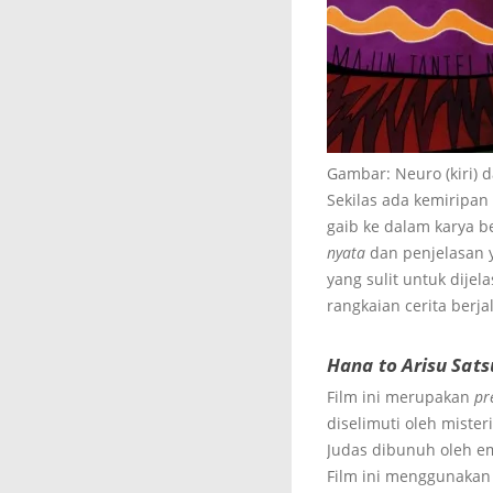
Gambar: Neuro (kiri) 
Sekilas ada kemiripa
gaib ke dalam karya be
nyata
dan penjelasan y
yang sulit untuk dijel
rangkaian cerita berja
Hana to Arisu Satsu
Film ini merupakan
pr
diselimuti oleh mist
Judas dibunuh oleh emp
Film ini menggunakan