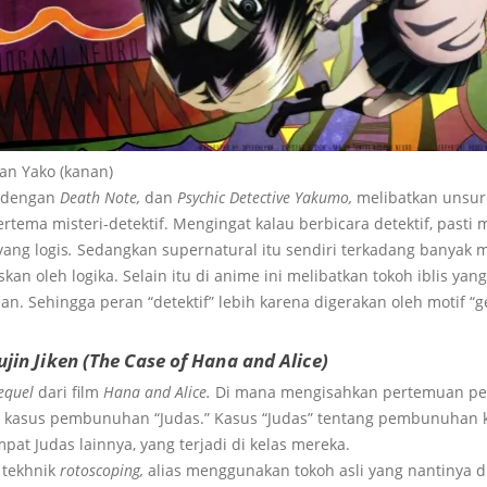
dan Yako (kanan)
n dengan
Death Note,
dan
Psychic Detective Yakumo,
melibatkan unsur
rtema misteri-detektif. Mengingat kalau berbicara detektif, pasti
ang logis
.
Sedangkan supernatural itu sendiri terkadang banyak
askan oleh logika. Selain itu di anime ini melibatkan tokoh iblis y
lan. Sehingga peran “detektif” lebih karena digerakan oleh motif “ge
jin Jiken (The Case of Hana and Alice)
equel
dari film
Hana and Alice.
Di mana mengisahkan pertemuan pe
eri kasus pembunuhan “Judas.” Kasus “Judas” tentang pembunuhan
at Judas lainnya, yang terjadi di kelas mereka.
 tekhnik
rotoscoping,
alias menggunakan tokoh asli yang nantinya d