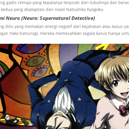
ang gadis remaja yang kepalanya terpisah dari tubuhnya dan ber
a kedua yang diadaptasi dari novel Natsuhiko Kyogoku.
mi Neuro (Neuro: Supernatural Detective)
 iblis yang memakan energi negatif dari kejahatan atau kasus ya
gan Yako Katsuragi, mereka memecahkan segala kasus hanya un