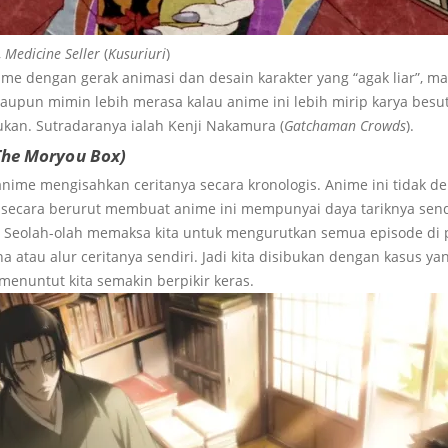
,
Medicine Seller
(
Kusuriuri
)
ime dengan gerak animasi dan desain karakter yang “agak liar”, ma
aupun mimin lebih merasa kalau anime ini lebih mirip karya besu
bukan. Sutradaranya ialah Kenji Nakamura (
Gatchaman Crowds
).
The Moryou Box)
anime mengisahkan ceritanya secara kronologis. Anime ini tidak d
k secara berurut membuat anime ini mempunyai daya tariknya send
Seolah-olah memaksa kita untuk mengurutkan semua episode di pi
tau alur ceritanya sendiri. Jadi kita disibukan dengan kasus ya
 menuntut kita semakin berpikir keras.