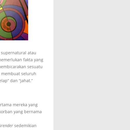
 supernatural atau
 memerlukan fakta yang
 membicarakan sesuatu
ang membuat seluruh
lap” dan “jahat.”
rtama mereka yang
 korban yang bernama
i
render
sedemikian