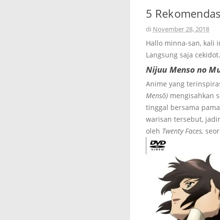
5 Rekomendasi
di
November 28, 2018
Hallo minna-san, kali
Langsung saja cekidot
Nijuu Menso no Mu
Anime yang terinspir
Mensō)
mengisahkan se
tinggal bersama pama
warisan tersebut, ja
oleh
Twenty Faces,
seor