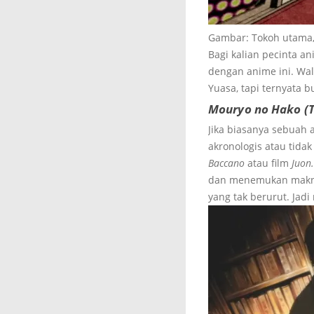
Gambar: Tokoh utama
Bagi kalian pecinta an
dengan anime ini. Wal
Yuasa, tapi ternyata 
Mouryo no Hako (
Jika biasanya sebuah 
akronologis atau tida
Baccano
atau film
Juon.
dan menemukan makna a
yang tak berurut. Jadi