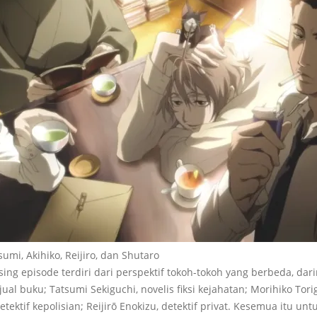
sumi, Akihiko, Reijiro, dan Shutaro
ng episode terdiri dari perspektif tokoh-tokoh yang berbeda, dari
ual buku; Tatsumi Sekiguchi, novelis fiksi kejahatan; Morihiko Tori
detektif kepolisian; Reijirō Enokizu, detektif privat. Kesemua itu 