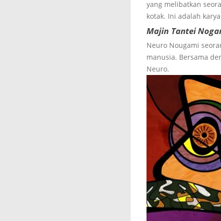
yang melibatkan seor
kotak. Ini adalah kary
Majin Tantei Noga
Neuro Nougami seorang
manusia. Bersama den
Neuro.