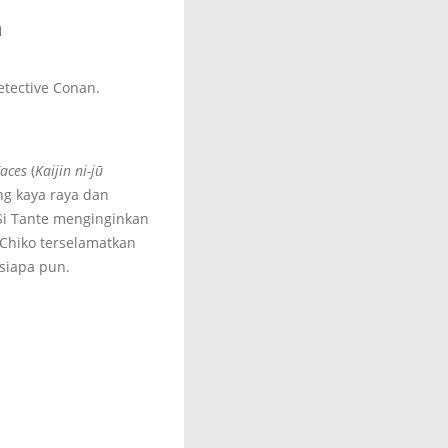
n
etective Conan.
Faces
(
Kaijin ni-jū
g kaya raya dan
Si Tante menginginkan
Chiko terselamatkan
siapa pun.