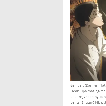
Gambar: (Dari kiri) Tat
Tidak lupa masing-masi
Chūzenji, seorang penj
berita; Shutarō Kiba, 