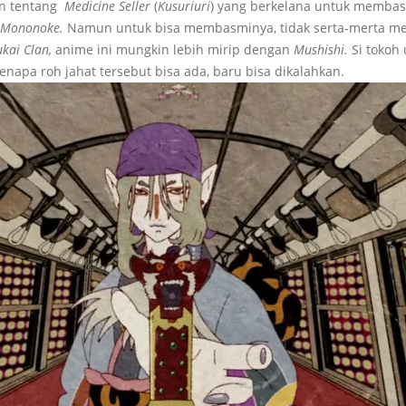
an tentang
Medicine Seller
(
Kusuriuri
) yang berkelana untuk membasm
Mononoke.
Namun untuk bisa membasminya, tidak serta-merta me
ukai Clan,
anime ini mungkin lebih mirip dengan
Mushishi.
Si tokoh
napa roh jahat tersebut bisa ada, baru bisa dikalahkan.