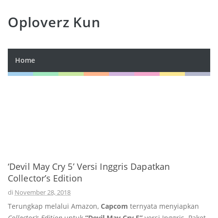
Oploverz Kun
Home
‘Devil May Cry 5’ Versi Inggris Dapatkan
Collector’s Edition
di
November 28, 2018
Terungkap melalui Amazon,
Capcom
ternyata menyiapkan
Collector’s Edition
untuk
“Devil May Cry 5”
versi Inggris. Paket