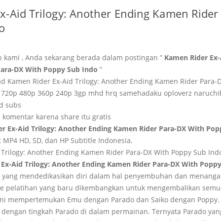
x-Aid Trilogy: Another Ending Kamen Rider
o
b kami , Anda sekarang berada dalam postingan ”
Kamen Rider Ex-
Para-DX With Poppy Sub Indo
”
 Kamen Rider Ex-Aid Trilogy: Another Ending Kamen Rider Para-
 720p 480p 360p 240p 3gp mhd hrq samehadaku oploverz naruch
d subs
 komentar karena share itu gratis
 Ex-Aid Trilogy: Another Ending Kamen Rider Para-DX With Pop
 MP4 HD, SD, dan HP Subtitle Indonesia.
 Ex-Aid Trilogy: Another Ending Kamen Rider Para-DX With Poppy
r yang mendedikasikan diri dalam hal penyembuhan dan menanga
me pelatihan yang baru dikembangkan untuk mengembalikan semua
ini mempertemukan Emu dengan Parado dan Saiko dengan Poppy. Di
dengan tingkah Parado di dalam permainan. Ternyata Parado yang