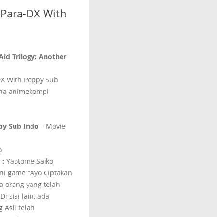
 Para-DX With
Aid Trilogy: Another
DX With Poppy Sub
iha animekompi
py Sub Indo
– Movie
 :
Yaotome Saiko
ni game “Ayo Ciptakan
 orang yang telah
 sisi lain, ada
 Asli telah