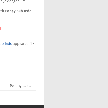
nnya dengan Emu.
With Poppy Sub Indo
]
]
]
ub Indo
appeared first
Posting Lama