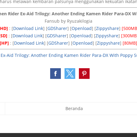
a harus melawan kembaran palsunya menggunakan kekuatan ikata
n Rider Ex-Aid Trilogy: Another Ending Kamen Rider Para-DX 
Fansub by Ryuzakilogia
[HD]
: [
Download Link
] [
GDSharer
] [
Openload
] [
Zippyshare
]
[500MB
[SD]
: [
Download Link
] [
GDSharer
] [
Openload
] [
Zippyshare
]
[300MB
[HP]
: [
Download Link
] [
GDSharer
] [
Openload
] [
Zippyshare
]
[80MB
Ex-Aid Trilogy: Another Ending Kamen Rider Para-DX With Poppy S
Beranda