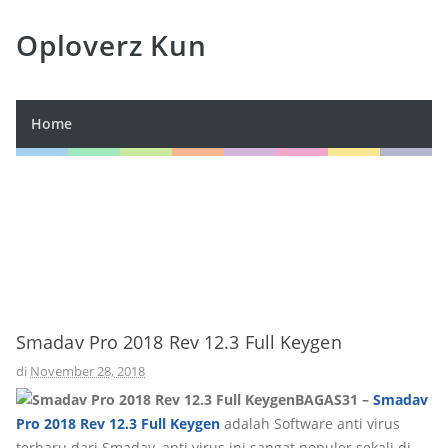
Oploverz Kun
Home
Smadav Pro 2018 Rev 12.3 Full Keygen
di
November 28, 2018
BAGAS31 –
Smadav
Pro 2018 Rev 12.3 Full Keygen
adalah Software anti virus
terbaru dari Smadav, anti virus ini sangat populer sekali di