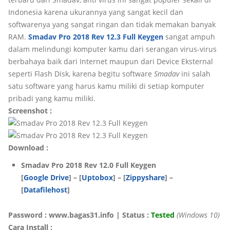
Indonesia karena ukurannya yang sangat kecil dan
softwarenya yang sangat ringan dan tidak memakan banyak
RAM.
Smadav Pro 2018 Rev 12.3 Full Keygen
sangat ampuh
dalam melindungi komputer kamu dari serangan virus-virus
berbahaya baik dari Internet maupun dari Device Eksternal
seperti Flash Disk, karena begitu software
Smadav
ini salah
satu software yang harus kamu miliki di setiap komputer
pribadi yang kamu miliki.
Screenshot :
Download :
Smadav Pro 2018 Rev 12.0 Full Keygen
[
Google Drive
] – [
Uptobox
] – [
Zippyshare
] –
[
Datafilehost
]
Password : www.bagas31.info | Status :
Tested
(Windows 10)
Cara Install :