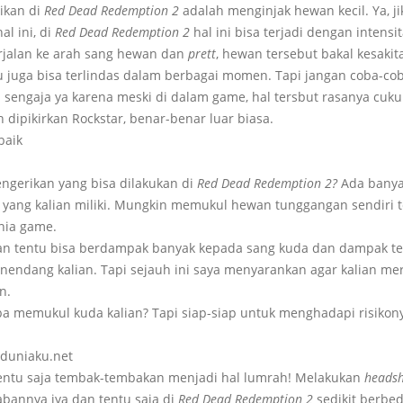
ikan di
Red Dead Redemption 2
adalah menginjak hewan kecil. Ya, ji
al ini, di
Red Dead Redemption 2
hal ini bisa terjadi dengan intensi
erjalan ke arah sang hewan dan
prett
, hewan tersebut bakal kesakit
u juga bisa terlindas dalam berbagai momen. Tapi jangan coba-co
sengaja ya karena meski di dalam game, hal tersbut rasanya cuk
ih dipikirkan Rockstar, benar-benar luar biasa.
ngerikan yang bisa dilakukan di
Red Dead Redemption 2?
Ada banya
yang kalian miliki. Mungkin memukul hewan tunggangan sendiri 
unia game.
an tentu bisa berdampak banyak kepada sang kuda dan dampak t
nendang kalian. Tapi sejauh ini saya menyarankan agar kalian m
n.
a memukul kuda kalian? Tapi siap-siap untuk menghadapi risikony
duniaku.net
tentu saja tembak-tembakan menjadi hal lumrah! Melakukan
heads
abannya iya dan tentu saja di
Red Dead Redemption 2
sedikit berbed