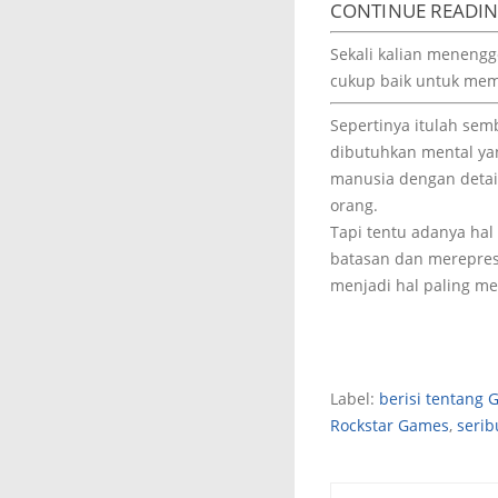
CONTINUE READI
Sekali kalian meneng
cukup baik untuk mem
Sepertinya itulah sem
dibutuhkan mental yan
manusia dengan detail
orang.
Tapi tentu adanya hal
batasan dan merepre
menjadi hal paling me
Label:
berisi tentang
Rockstar Games
,
serib