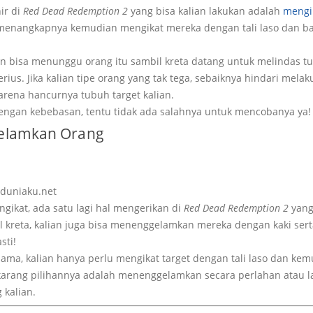
ir di
Red Dead Redemption 2
yang bisa kalian lakukan adalah
mengik
a menangkapnya kemudian mengikat mereka dengan tali laso dan b
lian bisa menunggu orang itu sambil kreta datang untuk melindas t
serius. Jika kalian tipe orang yang tak tega, sebaiknya hindari melak
arena hancurnya tubuh target kalian.
 dengan kebebasan, tentu tidak ada salahnya untuk mencobanya ya!
gelamkan Orang
duniaku.net
ngikat, ada satu lagi hal mengerikan di
Red Dead Redemption 2
yang 
 kreta, kalian juga bisa menenggelamkan mereka dengan kaki serta
sti!
ma, kalian hanya perlu mengikat target dengan tali laso dan ke
arang pilihannya adalah menenggelamkan secara perlahan atau 
 kalian.