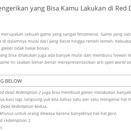
Mengerikan yang Bisa Kamu Lakukan di Red
merupakan sebuah game yang sangat fenomenal. Game yang sat
a di dalamnya mulai dari yang berat hingga remeh-temeh. Kekuata
a
gamer
tidak bakal bosan.
yang bisa dilakukan juga ada banyak mulai dari memburu hewan l
ame ini seakan benar-benar merepresentasikan arti
open world
se
NG BELOW
ed Dead Redemption 2
juga bisa membuat
gamer
melakukan banyak 
a-basi lagi, langsung yuk kita bahas satu per satu mengenai hal 
 Dead Redemption
kedua.
 khusus untuk orang dewasa karena banyaknya hal-hal
gore
.
es