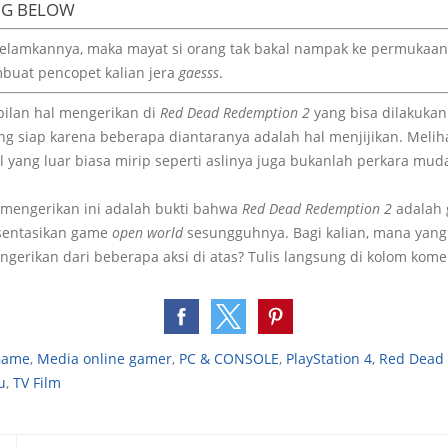
NG BELOW
gelamkannya, maka mayat si orang tak bakal nampak ke permukaan.
buat pencopet kalian jera
gaesss
.
bilan hal mengerikan di
Red Dead Redemption 2
yang bisa dilakukan
g siap karena beberapa diantaranya adalah hal menjijikan. Meli
 yang luar biasa mirip seperti aslinya juga bukanlah perkara mud
 mengerikan ini adalah bukti bahwa
Red Dead Redemption 2
adalah 
sentasikan game
open world
sesungguhnya. Bagi kalian, mana yang
ngerikan dari beberapa aksi di atas? Tulis langsung di kolom kom
 Game
,
Media online gamer
,
PC & CONSOLE
,
PlayStation 4
,
Red Dead
u
,
TV Film