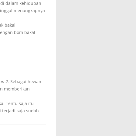
l di dalam kehidupan
 tinggal menangkapnya
ak bakal
dengan bom bakal
on 2
. Sebagai hewan
gan memberikan
. Tentu saja itu
terjadi saja sudah