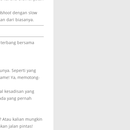
dshoot
dengan slow
n dari biasanya.
ng terbang bersama
unya. Seperti yang
a game! Ya, memotong-
al kesadisan yang
ada yang pernah
? Atau kalian mungkin
an jalan pintas!