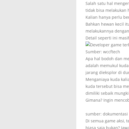
Salah satu hal menger
tidak bisa melakukan h
Kalian hanya perlu b
Bahkan hewan kecil it
melakukannya dengan 
Detail seperti ini mas
Sumber: wccftech
Apa hal bodoh dan me
adalah memukul kuda 
jarang dieksplor di d
Menganiaya kuda kali
kuda tersebut bisa me
dimiliki sebaik mungki
Gimana? Ingin mencob
sumber: dokumentasi 
Di semua game aksi, 
biasa saja bukan? Jaw