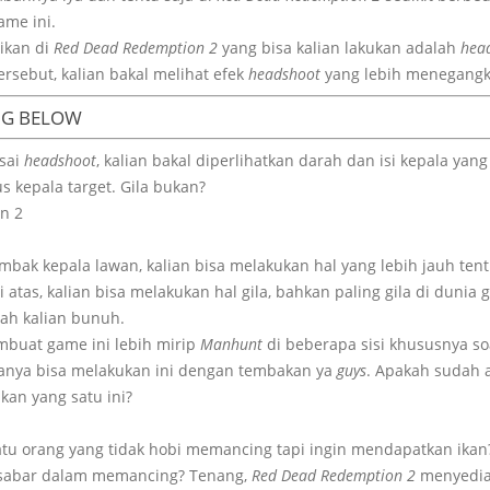
ame ini.
ikan di
Red Dead Redemption 2
yang bisa kalian lakukan adalah
hea
ersebut, kalian bakal melihat efek
headshoot
yang lebih menegangka
NG BELOW
esai
headshoot
, kalian bakal diperlihatkan darah dan isi kepala ya
 kepala target. Gila bukan?
bak kepala lawan, kalian bisa melakukan hal yang lebih jauh tent
 atas, kalian bisa melakukan hal gila, bahkan paling gila di duni
ah kalian bunuh.
mbuat game ini lebih mirip
Manhunt
di beberapa sisi khususnya so
 hanya bisa melakukan ini dengan tembakan ya
guys
. Apakah sudah 
an yang satu ini?
atu orang yang tidak hobi memancing tapi ingin mendapatkan ikan
k sabar dalam memancing? Tenang,
Red Dead Redemption 2
menyediak