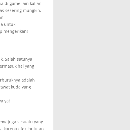
ka di game lain kalian
tas sesering mungkin.
an.
ba untuk
up mengerikan!
k. Salah satunya
termasuk hal yang
erburuknya adalah
erawat kuda yang
a ya!
hoot
juga sesuatu yang
a karena efek lanjutan