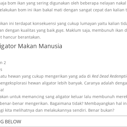
 saja bom ikan yang sering digunakan oleh beberapa nelayan naka
elakukan bom ini ikan bakal mati dengan sangat cepat dan kalian
ikan ini terdapat konsekuensi yang cukup lumayan yaitu kalian tid
an dengan kualitas yang baik
guys
. Maklum saja, membunuh ikan 
t hancur berantakan.
igator Makan Manusia
es
h satu hewan yang cukup mengerikan yang ada di
Red Dead Redempti
 mengeksplorasi hewan aligator lebih banyak. Caranya adalah den
a!
akan untuk memancing sang aligator keluar lalu membunuh mereka
benar-benar mengerikan. Bagaimana tidak? Membayangkan hal ini 
agi kita melihatnya dan melakukannya sendiri. Benar bukan?
NG BELOW