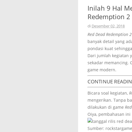
Inilah 9 Hal 
Redemption 2
di
Desember 02, 2018
Red Dead Redemption 2
banyak detail yang ad
pondasi kuat sehingg
Dari jumlah kegiatan 
sekadar memancing. G
game modern.
CONTINUE READI
Bicara soal kegiatan,
R
mengerikan. Tanpa bas
dilakukan di game
Red
Oiya, pembahasan ini
Sumber: rockstargam