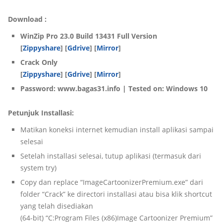
Download :
WinZip Pro 23.0 Build 13431 Full Version
[
Zippyshare
] [
Gdrive
] [
Mirror
]
Crack Only
[
Zippyshare
] [
Gdrive
] [
Mirror
]
Password: www.bagas31.info | Tested on: Windows 10
Petunjuk Installasi:
Matikan koneksi internet kemudian install aplikasi sampai
selesai
Setelah installasi selesai, tutup aplikasi (termasuk dari
system try)
Copy dan replace “ImageCartoonizerPremium.exe” dari
folder “Crack” ke directori installasi atau bisa klik shortcut
yang telah disediakan
(64-bit) “C:Program Files (x86)Image Cartoonizer Premium”