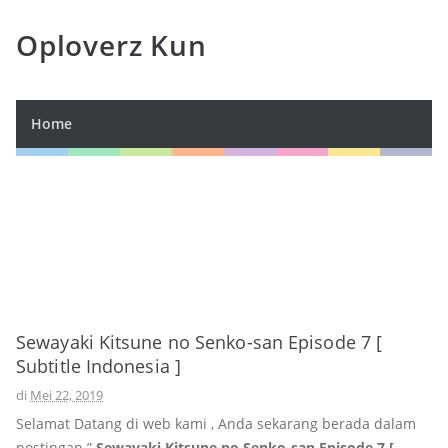
Oploverz Kun
Home
Sewayaki Kitsune no Senko-san Episode 7 [
Subtitle Indonesia ]
di
Mei 22, 2019
Selamat Datang di web kami , Anda sekarang berada dalam
postingan ”
Sewayaki Kitsune no Senko-san Episode 7 [