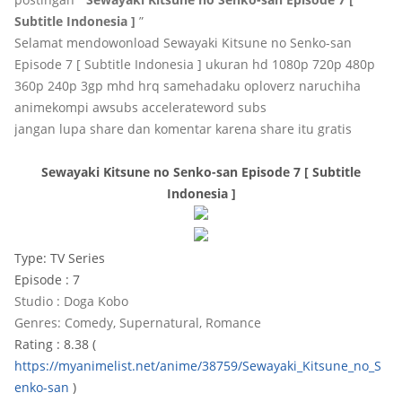
Subtitle Indonesia ]
”
Selamat mendowonload Sewayaki Kitsune no Senko-san
Episode 7 [ Subtitle Indonesia ] ukuran hd 1080p 720p 480p
360p 240p 3gp mhd hrq samehadaku oploverz naruchiha
animekompi awsubs accelerateword subs
jangan lupa share dan komentar karena share itu gratis
Sewayaki Kitsune no Senko-san Episode 7 [ Subtitle
Indonesia ]
Type: TV Series
Episode : 7
Studio : Doga Kobo
Genres: Comedy, Supernatural, Romance
Rating : 8.38 (
https://myanimelist.net/anime/38759/Sewayaki_Kitsune_no_S
enko-san
)