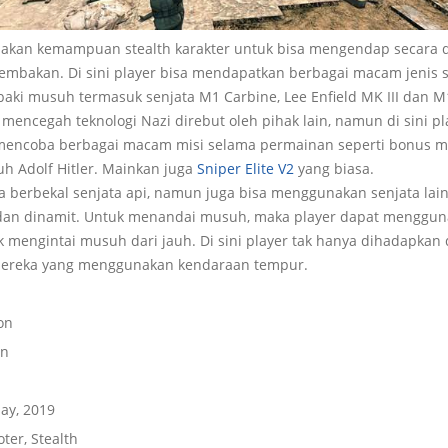
akan kemampuan stealth karakter untuk bisa mengendap secara
mbakan. Di sini player bisa mendapatkan berbagai macam jenis s
aki musuh termasuk senjata M1 Carbine, Lee Enfield MK III dan 
mencegah teknologi Nazi direbut oleh pihak lain, namun di sini pl
encoba berbagai macam misi selama permainan seperti bonus mi
h Adolf Hitler. Mainkan juga
Sniper Elite V2
yang biasa.
nya berbekal senjata api, namun juga bisa menggunakan senjata lai
, dan dinamit. Untuk menandai musuh, maka player dapat menggu
 mengintai musuh dari jauh. Di sini player tak hanya dihadapkan
ereka yang menggunakan kendaraan tempur.
on
on
ay, 2019
ter, Stealth