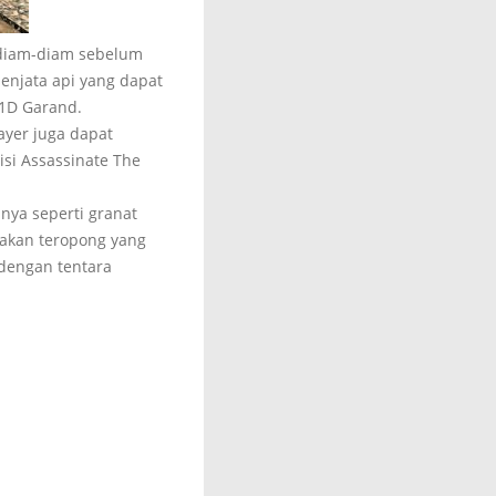
 diam-diam sebelum
enjata api yang dapat
M1D Garand.
ayer juga dapat
si Assassinate The
nnya seperti granat
nakan teropong yang
 dengan tentara