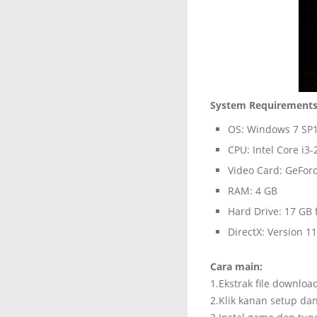
System Requirement
OS: Windows 7 SP1
CPU: Intel Core i
Video Card: GeFor
RAM: 4 GB
Hard Drive: 17 GB 
DirectX: Version 11
Cara main:
1.Ekstrak file downlo
2.Klik kanan setup da