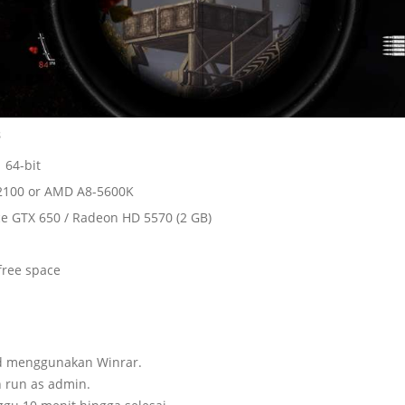
s
 64-bit
3-2100 or AMD A8-5600K
ce GTX 650 / Radeon HD 5570 (2 GB)
free space
ad menggunakan Winrar.
n run as admin.