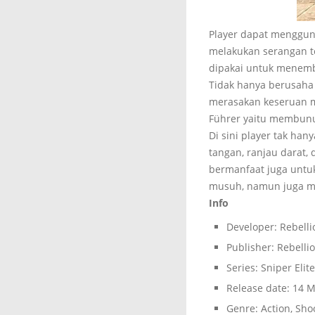
Player dapat menggun
melakukan serangan te
dipakai untuk menemb
Tidak hanya berusaha 
merasakan keseruan m
Führer yaitu membunu
Di sini player tak ha
tangan, ranjau darat
bermanfaat juga untuk
musuh, namun juga m
Info
Developer: Rebelli
Publisher: Rebelli
Series: Sniper Elite
Release date: 14 M
Genre: Action, Shoo