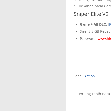
3.Instal game dan tun
4.Klik kanan pada Gam
Sniper Elite V
Game + All DLC:
[
P
Size:
5.5 GB Repac
Password:
www.hi
Label:
Action
Posting Lebih Baru