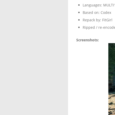
Languages: MULTI
Based on: Codex
Repack by: FitGirl
Ripped / re-encod
Screenshots: