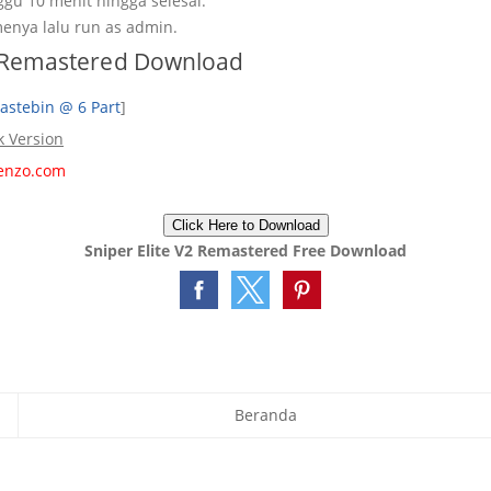
ggu 10 menit hingga selesai.
enya lalu run as admin.
2 Remastered Download
astebin @ 6 Part
]
k Version
enzo.com
Click Here to Download
Sniper Elite V2 Remastered Free Download
Beranda