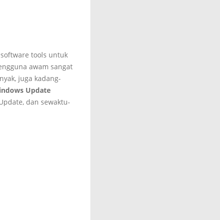
software tools untuk
 pengguna awam sangat
nyak, juga kadang-
indows Update
Update, dan sewaktu-