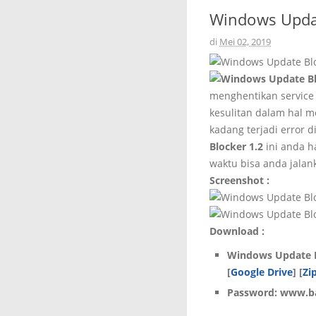
Windows Updat
di
Mei 02, 2019
menghentikan service
kesulitan dalam hal 
kadang terjadi error
Blocker 1.2
ini anda h
waktu bisa anda jalan
Screenshot :
Download :
Windows Update B
[
Google Drive
] [
Zi
Password: www.ba