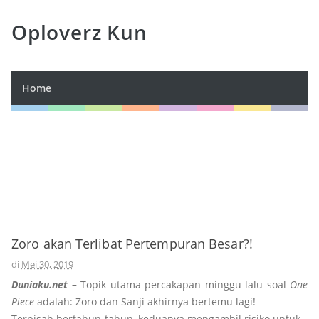
Oploverz Kun
Home
Zoro akan Terlibat Pertempuran Besar?!
di
Mei 30, 2019
Duniaku.net –
Topik utama percakapan minggu lalu soal
One
Piece
adalah: Zoro dan Sanji akhirnya bertemu lagi!
Terpisah bertahun-tahun, keduanya mengambil risiko untuk