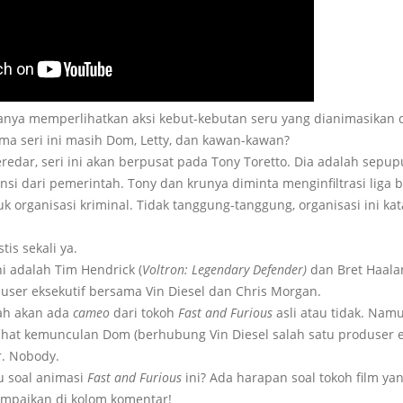
hanya memperlihatkan aksi kebut-kebutan seru yang dianimasikan 
ma seri ini masih Dom, Letty, dan kawan-kawan?
eredar, seri ini akan berpusat pada Tony Toretto. Dia adalah sepu
nsi dari pemerintah. Tony dan krunya diminta menginfiltrasi liga b
 organisasi kriminal. Tidak tanggung-tanggung, organisasi ini kat
is sekali ya.
ni adalah Tim Hendrick (
Voltron: Legendary Defender)
dan Bret Haal
duser eksekutif bersama Vin Diesel dan Chris Morgan.
ah akan ada
cameo
dari tokoh
Fast and Furious
asli atau tidak. Nam
ihat kemunculan Dom (berhubung Vin Diesel salah satu produser ek
r. Nobody.
 soal animasi
Fast and Furious
ini? Ada harapan soal tokoh film y
ampaikan di kolom komentar!