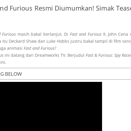
and Furious Resmi Diumumkan! Simak Tease
d Furious
masih bakal berlanjut. Di
Fast and Furious 9
, John Cena 
itu Deckard Shaw dan Luke Hobbs justru bakal tampil di film send
juga animasi
Fast and Furious?
ous
ini datang dari Dreamworks TV. Berjudul
Fast & Furious: Spy Race
ini.
NG BELOW