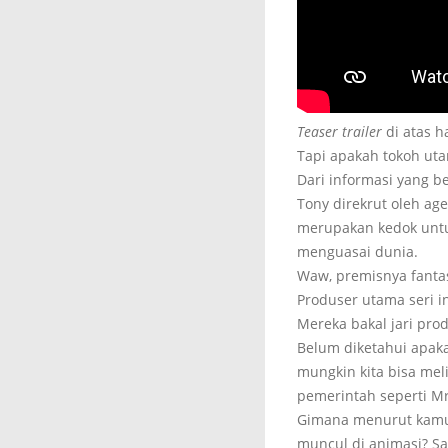
Teaser trailer
di atas 
Tapi apakah tokoh uta
Dari informasi yang b
Tony direkrut oleh age
merupakan kedok untuk
menguasai dunia.
Waw, premisnya fantast
Produser utama seri i
Mereka bakal jari pro
Belum diketahui apak
mungkin kita bisa mel
pemerintah seperti M
Gimana menurut kamu
muncul di animasi? S