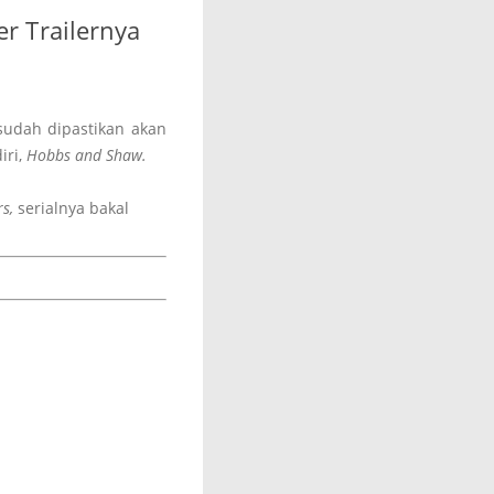
r Trailernya
sudah dipastikan akan
iri,
Hobbs and Shaw.
rs,
serialnya bakal