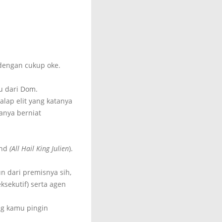
dengan cukup oke.
pu dari Dom.
alap elit yang katanya
anya berniat
and
(All Hail King Julien
).
un dari premisnya sih,
sekutif) serta agen
ang kamu pingin