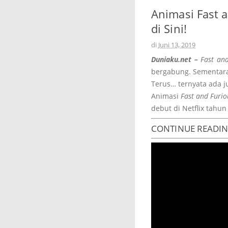
Animasi Fast 
di Sini!
di
Juni 13, 2019
Duniaku.net –
Fast an
bergabung. Sementara 
Terus… ternyata ada 
Animasi
Fast and Furi
debut di Netflix tahun 
CONTINUE READI