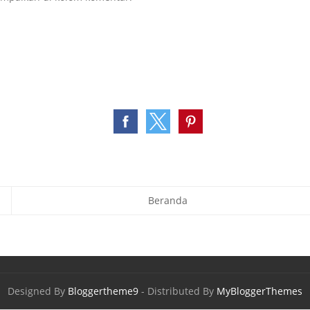
Beranda
Designed By
Bloggertheme9
- Distributed By
MyBloggerThemes