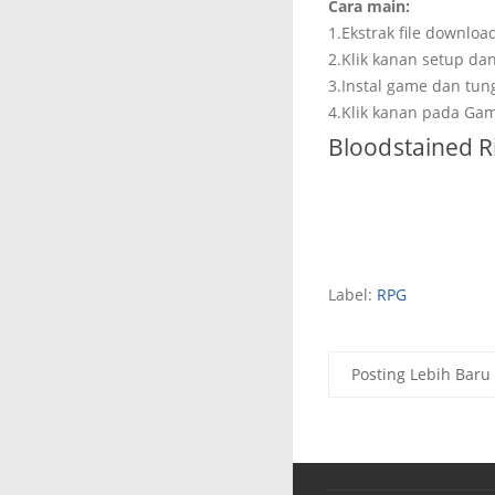
Cara main:
1.Ekstrak file downlo
2.Klik kanan setup da
3.Instal game dan tun
4.Klik kanan pada Gam
Bloodstained R
Label:
RPG
Posting Lebih Baru