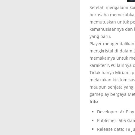
Setelah mengalami ko
berusaha memecahkan 
memutuskan untuk perg
kemanusiaannya dan b
yang baru.
Player mengendalikan 
mengkristal di dalam
memakainya untuk mem
karakter NPC lainnya 
Tidak hanya Miriam, p
melakukan kustomisas
maupun senjata yang d
gameplay bergaya Metr
Info
Developer: ArtPlay
Publisher: 505 Ga
Release date: 18 J