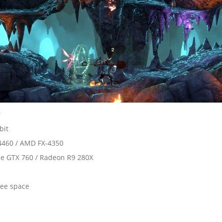
s
bit
-4460 / AMD FX-4350
ce GTX 760 / Radeon R9 280X
ree space