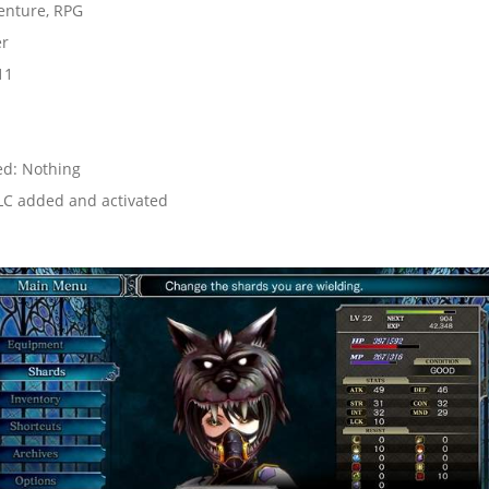
enture, RPG
er
11
ed: Nothing
DLC added and activated