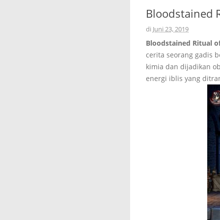
Bloodstained R
di
Juni 23, 2019
Bloodstained Ritual o
cerita seorang gadis b
kimia dan dijadikan o
energi iblis yang ditr