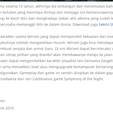
ma selama 10 tahun, akhirnya dia terbangun dan menemukan bah
kutukan yang menimpa dirinya dan menjaga sisi kemanusiaanny
i ke kastil iblis dan menghadapi Gebel, ahli alkimia yang sudah k
erusaha memanggil iblis ke dalam dunia. Download juga
Sekiro 
karakter utama Miriam yang dapat memperoleh kekuatan dari ener
 tubuhnya setelah mengalahkan musuh. Miriam juga bisa mendapa
buat senjata dan armor baru. Di sini Miriam dapat berinteraksi
dan setiap pilihan yang diambil akan membawanya melaju ke jalan 
layer dapat mengendalikan karakter playable lain bernama Zangets
i serta menaikkan level atau mengupgrade kemampuan bertarungn
igunakan. Gameplay dari game ini sendiri disajikan ke dalam gaya
oidvania dari seri Castlevania, game Symphony of the Night.
mes
une 2019