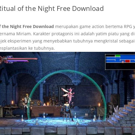
itual of the Night Free Download
f the Night Free Download
merupakan game action bertema RPG y
ernama Miriam. Karakter protagonis ini adalah yatim piatu yang di
bjek eksperimen yang menyebabkan tubuhnya mengkristal sebagai ak
ansplantasikan ke tubuhnya.