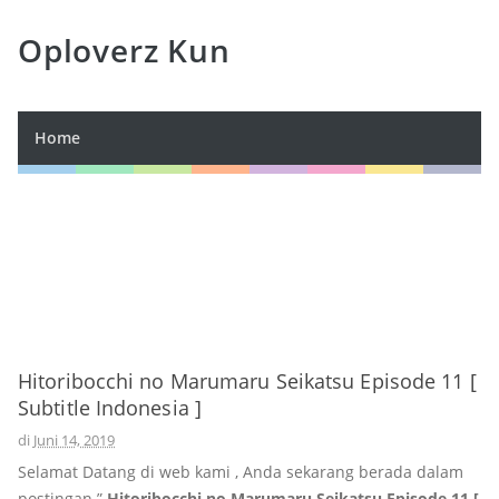
Oploverz Kun
Home
Hitoribocchi no Marumaru Seikatsu Episode 11 [
Subtitle Indonesia ]
di
Juni 14, 2019
Selamat Datang di web kami , Anda sekarang berada dalam
postingan ”
Hitoribocchi no Marumaru Seikatsu Episode 11 [