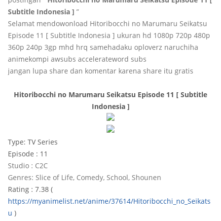
Subtitle Indonesia ]
”
Selamat mendowonload Hitoribocchi no Marumaru Seikatsu
Episode 11 [ Subtitle Indonesia ] ukuran hd 1080p 720p 480p
360p 240p 3gp mhd hrq samehadaku oploverz naruchiha
animekompi awsubs accelerateword subs
jangan lupa share dan komentar karena share itu gratis
Hitoribocchi no Marumaru Seikatsu Episode 11 [ Subtitle
Indonesia ]
Type: TV Series
Episode : 11
Studio : C2C
Genres: Slice of Life, Comedy, School, Shounen
Rating : 7.38 (
https://myanimelist.net/anime/37614/Hitoribocchi_no_Seikats
u
)