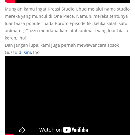
Mungkin kamu ingat Kreasi Studio Ubud melalui nama studio
mereka yang muncul di One Piece. Namun, mereka tentunya
luar biasa populer pada Boruto Episode 65, ketika salah satu
animator, Guzzu mendapatkan jatah animasi yang luar biasa
keren, lho!
Dan jangan lupa, kami juga pernah mewawancara sosok
Guzzu
di sini,
lho!