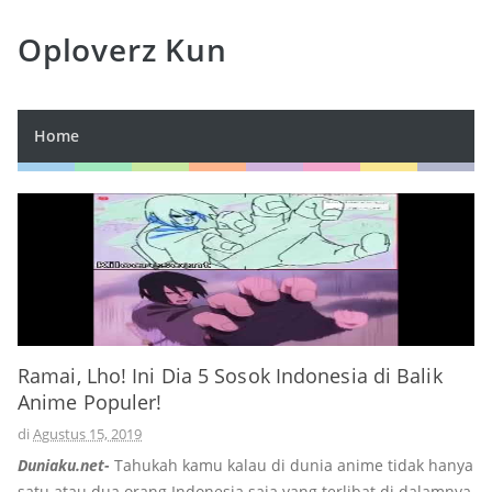
Oploverz Kun
Home
Ramai, Lho! Ini Dia 5 Sosok Indonesia di Balik
Anime Populer!
di
Agustus 15, 2019
Duniaku.net-
Tahukah kamu kalau di dunia anime tidak hanya
satu atau dua orang Indonesia saja yang terlibat di dalamnya,