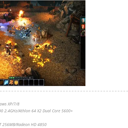
dows XP/7/8
00 2.4GHz/Athlon 64 X2 Dual Core 5600+
GT 256MB/Radeon HD 4850