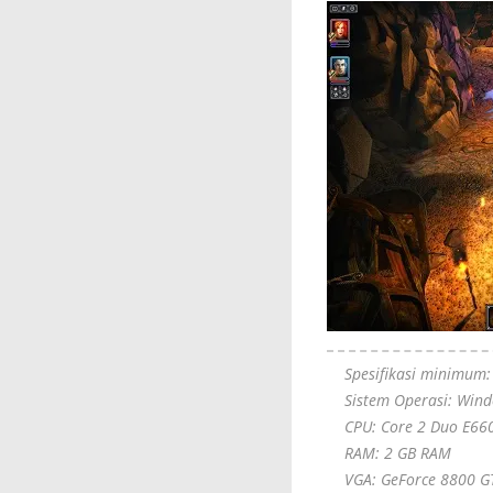
Spesifikasi minimum:
Sistem Operasi: Win
CPU: Core 2 Duo E66
RAM: 2 GB RAM
VGA: GeForce 8800 