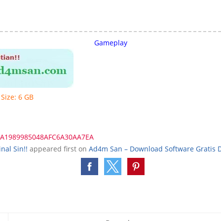
Gameplay
 Size: 6 GB
5A1989985048AFC6A30AA7EA
inal Sin!!
appeared first on
Ad4m San – Download Software Gratis