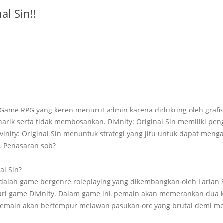
al Sin!!
Game RPG yang keren menurut admin karena didukung oleh grafi
ik serta tidak membosankan. Divinity: Original Sin memiliki peng
inity: Original Sin menuntuk strategi yang jitu untuk dapat men
. Penasaran sob?
al Sin?
n adalah game bergenre roleplaying yang dikembangkan oleh Larian 
ri game Divinity. Dalam game ini, pemain akan memerankan dua ka
. Pemain akan bertempur melawan pasukan orc yang brutal demi 