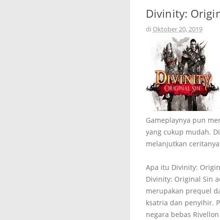
Divinity: Origin
di
Oktober 20, 2019
Gameplaynya pun menar
yang cukup mudah. Div
melanjutkan ceritanya
Apa itu Divinity: Origin
Divinity: Original Si
merupakan prequel da
ksatria dan penyihir
negara bebas Rivellon