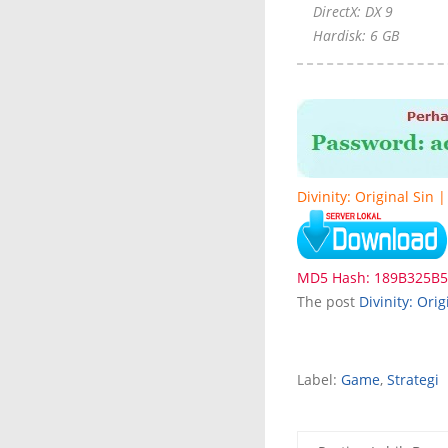
DirectX: DX 9
Hardisk: 6 GB
Divinity: Original Sin |
MD5 Hash: 189B325B
The post
Divinity: Orig
Label:
Game
,
Strategi