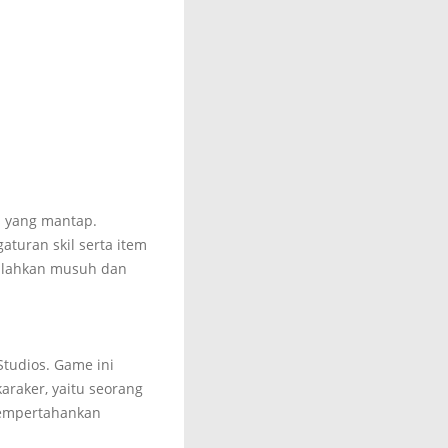
s yang mantap.
aturan skil serta item
galahkan musuh dan
Studios. Game ini
raker, yaitu seorang
mempertahankan