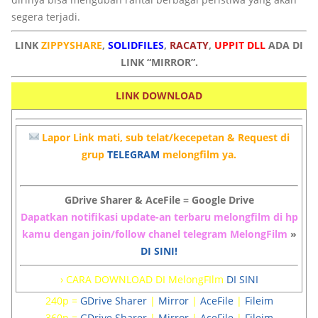
segera terjadi.
LINK
ZIPPYSHARE
,
SOLIDFILES
,
RACATY
,
UPPIT DLL
ADA DI
LINK “MIRROR”.
LINK DOWNLOAD
Lapor Link mati, sub telat/kecepetan & Request di
grup
TELEGRAM
melongfilm ya.
GDrive Sharer & AceFile = Google Drive
Dapatkan notifikasi update-an terbaru melongfilm di hp
kamu dengan join/follow chanel telegram MelongFilm
»
DI SINI!
› CARA DOWNLOAD DI MelongFIlm
DI SINI
240p =
GDrive Sharer
|
Mirror
|
AceFile
|
Fileim
360p =
GDrive Sharer
|
Mirror
|
AceFile
|
Fileim