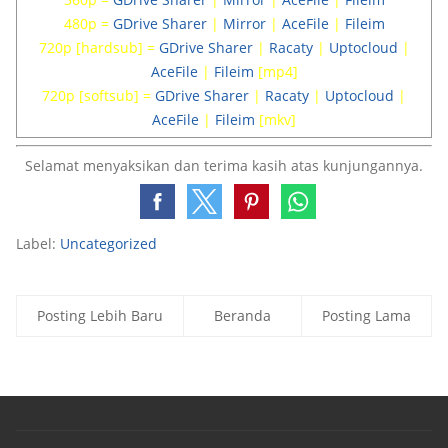
480p =
GDrive Sharer
|
Mirror
|
AceFile
|
Fileim
720p [hardsub] =
GDrive Sharer
|
Racaty
|
Uptocloud
|
AceFile
|
Fileim
[mp4]
720p [softsub] =
GDrive Sharer
|
Racaty
|
Uptocloud
|
AceFile
|
Fileim
[mkv]
Selamat menyaksikan dan terima kasih atas kunjungannya.
Label:
Uncategorized
Posting Lebih Baru
Beranda
Posting Lama