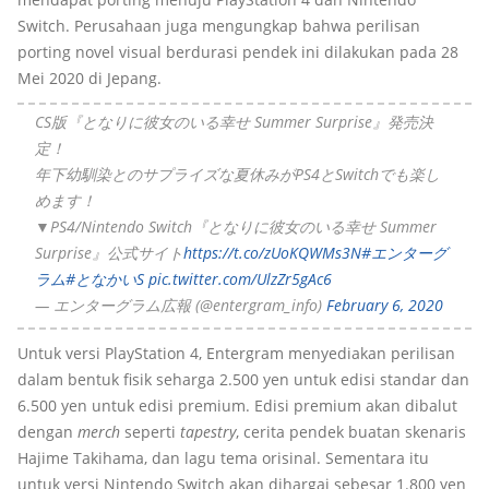
Switch. Perusahaan juga mengungkap bahwa perilisan
porting novel visual berdurasi pendek ini dilakukan pada 28
Mei 2020 di Jepang.
CS版『となりに彼女のいる幸せ Summer Surprise』発売決
定！
年下幼馴染とのサプライズな夏休みがPS4とSwitchでも楽し
めます！
▼PS4/Nintendo Switch『となりに彼女のいる幸せ Summer
Surprise』公式サイト
https://t.co/zUoKQWMs3N
#エンターグ
ラム
#となかいS
pic.twitter.com/UlzZr5gAc6
— エンターグラム広報 (@entergram_info)
February 6, 2020
Untuk versi PlayStation 4, Entergram menyediakan perilisan
dalam bentuk fisik seharga 2.500 yen untuk edisi standar dan
6.500 yen untuk edisi premium. Edisi premium akan dibalut
dengan
merch
seperti
tapestry
, cerita pendek buatan skenaris
Hajime Takihama, dan lagu tema orisinal. Sementara itu
untuk versi Nintendo Switch akan dihargai sebesar 1.800 yen