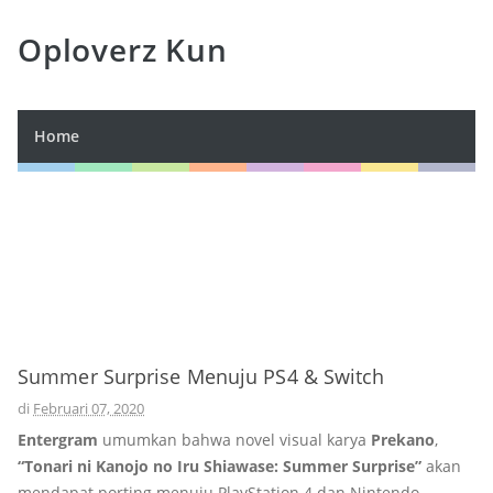
Oploverz Kun
Home
Summer Surprise Menuju PS4 & Switch
di
Februari 07, 2020
Entergram
umumkan bahwa novel visual karya
Prekano
,
“Tonari ni Kanojo no Iru Shiawase: Summer Surprise”
akan
mendapat porting menuju PlayStation 4 dan Nintendo