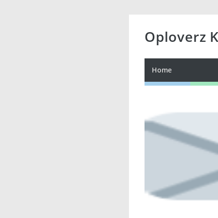
Oploverz 
Home