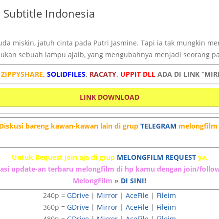
 Subtitle Indonesia
da miskin, jatuh cinta pada Putri Jasmine. Tapi ia tak mungkin me
mukan sebuah lampu ajaib, yang mengubahnya menjadi seorang p
K
ZIPPYSHARE
,
SOLIDFILES
,
RACATY
,
UPPIT DLL
ADA DI LINK “MIR
LINK DOWNLOAD
Diskusi bareng kawan-kawan lain di grup
TELEGRAM
melongfilm 
Untuk Request join aja di grup
MELONGFILM REQUEST
ya.
asi update-an terbaru melongfilm di hp kamu dengan join/follo
MelongFilm
»
DI SINI!
240p =
GDrive
|
Mirror
|
AceFile
|
Fileim
360p =
GDrive
|
Mirror
|
AceFile
|
Fileim
480p =
GDrive
|
Mirror
|
AceFile
|
Fileim