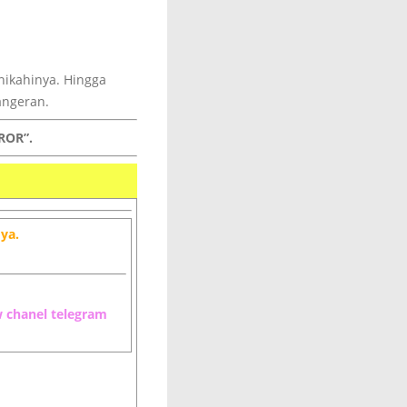
nikahinya. Hingga
angeran.
ROR”.
ya.
w chanel telegram