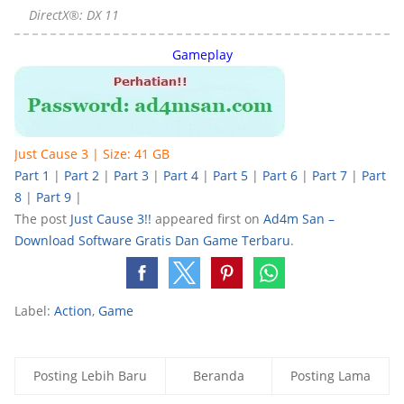
DirectX®: DX 11
Gameplay
Just Cause 3 | Size: 41 GB
Part 1
|
Part 2
|
Part 3
|
Part 4
|
Part 5
|
Part 6
|
Part 7
|
Part
8
|
Part 9
|
The post
Just Cause 3!!
appeared first on
Ad4m San –
Download Software Gratis Dan Game Terbaru
.
Label:
Action
,
Game
Posting Lebih Baru
Beranda
Posting Lama