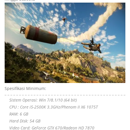
Spesifikasi Minimum:
Sistem Operasi: Win 7/8.1/10 (64 bit)
CPU : Core i5-2500K 3.3GHz/Phenom II X6 1075T
RAM: 6 GB
Hard Disk: 54 GB
Video Card: GeForce GTX 670/Radeon HD 7870