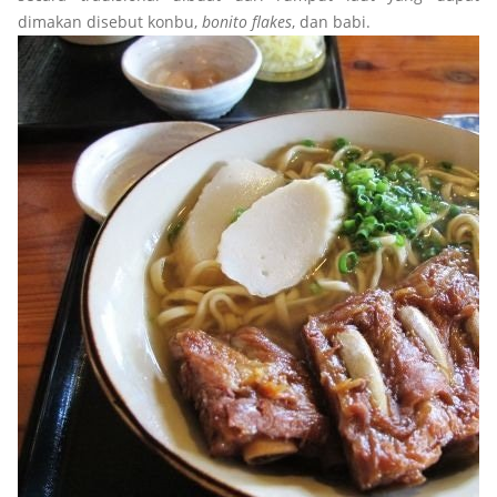
dimakan disebut konbu,
bonito flakes
, dan babi.