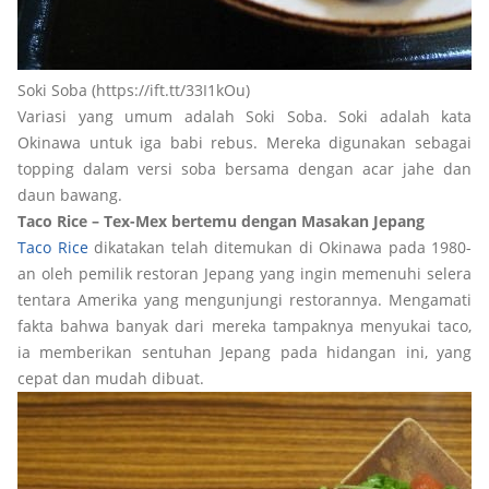
Soki Soba (https://ift.tt/33I1kOu)
Variasi yang umum adalah Soki Soba. Soki adalah kata
Okinawa untuk iga babi rebus. Mereka digunakan sebagai
topping dalam versi soba bersama dengan acar jahe dan
daun bawang.
Taco Rice – Tex-Mex bertemu dengan Masakan Jepang
Taco Rice
dikatakan telah ditemukan di Okinawa pada 1980-
an oleh pemilik restoran Jepang yang ingin memenuhi selera
tentara Amerika yang mengunjungi restorannya. Mengamati
fakta bahwa banyak dari mereka tampaknya menyukai taco,
ia memberikan sentuhan Jepang pada hidangan ini, yang
cepat dan mudah dibuat.