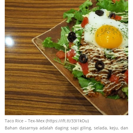
Taco Rice – Tex-Mex (https://ift.tt/33I1kOu)
Bahan dasarnya adalah daging sapi giling, selada, keju, dan