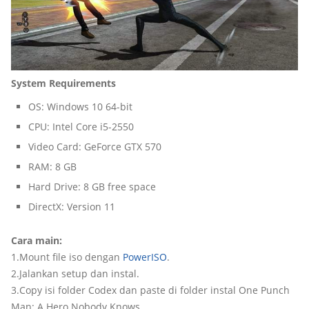
System Requirements
OS: Windows 10 64-bit
CPU: Intel Core i5-2550
Video Card: GeForce GTX 570
RAM: 8 GB
Hard Drive: 8 GB free space
DirectX: Version 11
Cara main:
1.Mount file iso dengan
PowerISO
.
2.Jalankan setup dan instal.
3.Copy isi folder Codex dan paste di folder instal One Punch
Man: A Hero Nobody Knows.