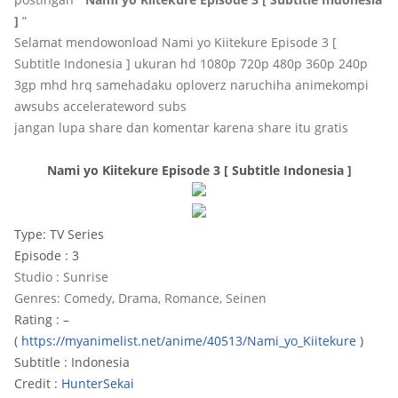
]
”
Selamat mendowonload Nami yo Kiitekure Episode 3 [
Subtitle Indonesia ] ukuran hd 1080p 720p 480p 360p 240p
3gp mhd hrq samehadaku oploverz naruchiha animekompi
awsubs accelerateword subs
jangan lupa share dan komentar karena share itu gratis
Nami yo Kiitekure Episode 3 [ Subtitle Indonesia ]
Type: TV Series
Episode : 3
Studio : Sunrise
Genres: Comedy, Drama, Romance, Seinen
Rating : –
(
https://myanimelist.net/anime/40513/Nami_yo_Kiitekure
)
Subtitle : Indonesia
Credit :
HunterSekai