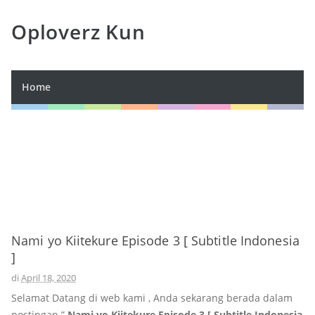
Oploverz Kun
Home
Nami yo Kiitekure Episode 3 [ Subtitle Indonesia
]
di
April 18, 2020
Selamat Datang di web kami , Anda sekarang berada dalam
postingan ”
Nami yo Kiitekure Episode 3 [ Subtitle Indonesia