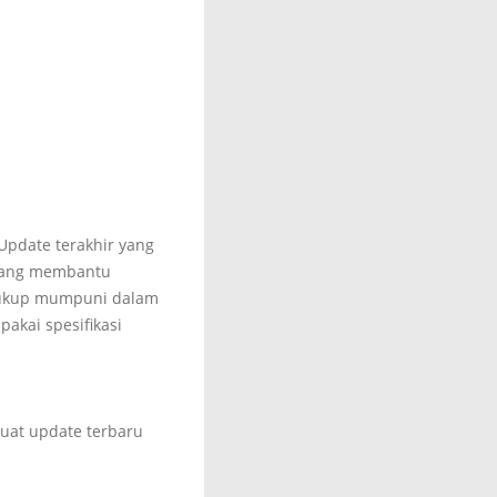
 Update terakhir yang
 yang membantu
 cukup mumpuni dalam
akai spesifikasi
uat update terbaru