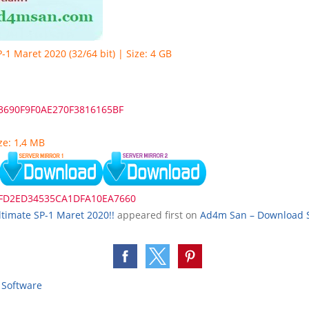
1 Maret 2020 (32/64 bit) | Size: 4 GB
3690F9F0AE270F3816165BF
ze: 1,4 MB
FD2ED34535CA1DFA10EA7660
timate SP-1 Maret 2020!!
appeared first on
Ad4m San – Download S
,
Software