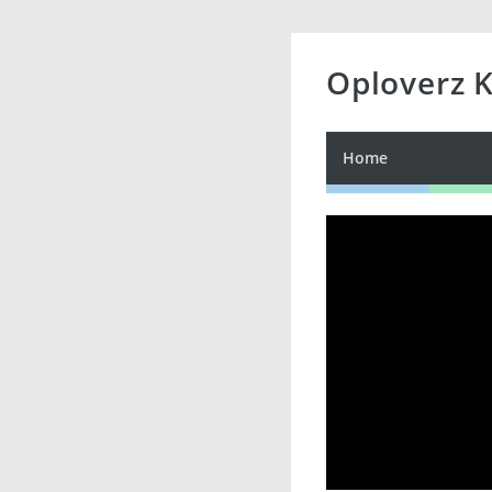
Oploverz 
Home