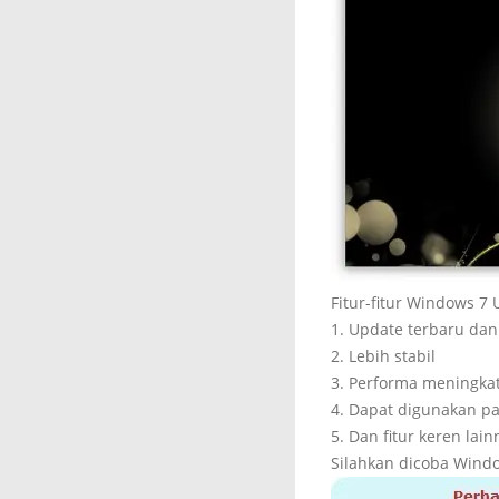
Fitur-fitur Windows 7 
1. Update terbaru dan
2. Lebih stabil
3. Performa meningka
4. Dapat digunakan p
5. Dan fitur keren lai
Silahkan dicoba Wind