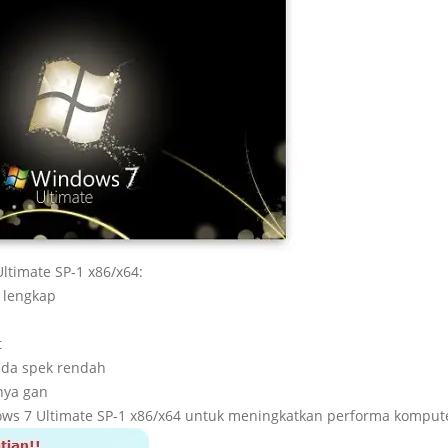
Ultimate SP-1 x86/x64:
 lengkap
t
ada spek rendah
nnya gan
ows 7 Ultimate SP-1 x86/x64 untuk meningkatkan performa kompute