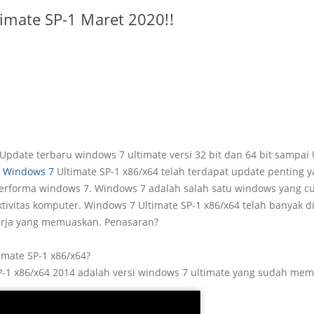
imate SP-1 Maret 2020!!
Update terbaru windows 7 ultimate versi 32 bit dan 64 bit sampai
.
Windows 7
Ultimate SP-1 x86/x64 telah terdapat update penting
 performa windows 7. Windows 7 adalah salah satu windows yang
tivitas komputer. Windows 7 Ultimate SP-1 x86/x64 telah banyak dip
rja yang memuaskan. Penasaran?
imate SP-1 x86/x64?
P-1 x86/x64 2014 adalah versi windows 7 ultimate yang sudah mem