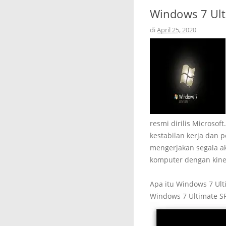
Windows 7 Ult
di
April 25, 2020
resmi dirilis Microsoft
kestabilan kerja dan
mengerjakan segala ak
komputer dengan kine
Apa itu Windows 7 Ult
Windows 7 Ultimate S