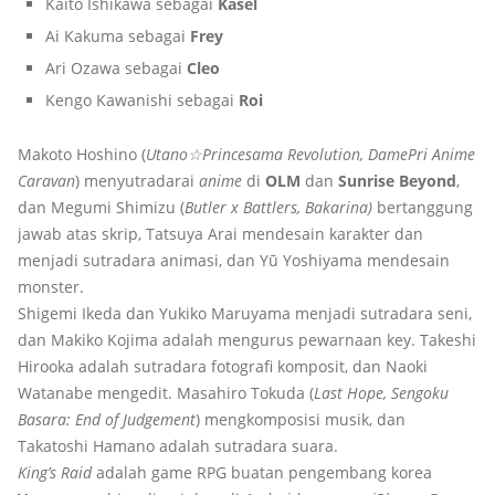
Kaito Ishikawa sebagai
Kasel
Ai Kakuma sebagai
Frey
Ari Ozawa sebagai
Cleo
Kengo Kawanishi sebagai
Roi
Makoto Hoshino (
Utano☆Princesama Revolution, DamePri Anime
Caravan
) menyutradarai
anime
di
OLM
dan
Sunrise Beyond
,
dan Megumi Shimizu (
Butler x Battlers, Bakarina)
bertanggung
jawab atas skrip, Tatsuya Arai mendesain karakter dan
menjadi sutradara animasi, dan Yū Yoshiyama mendesain
monster.
Shigemi Ikeda dan Yukiko Maruyama menjadi sutradara seni,
dan Makiko Kojima adalah mengurus pewarnaan key. Takeshi
Hirooka adalah sutradara fotografi komposit, dan Naoki
Watanabe mengedit. Masahiro Tokuda (
Last Hope, Sengoku
Basara: End of Judgement
) mengkomposisi musik, dan
Takatoshi Hamano adalah sutradara suara.
King’s Raid
adalah game RPG buatan pengembang korea