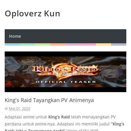
Oploverz Kun
Home
King’s Raid Tayangkan PV Animenya
di
Mei 01, 2020
Adaptasi
anime
untuk
King’s Raid
telah menayangkan PV
perdana untuk
anime-
nya. Adaptasi ini memiliki judul
“King’s
Raid: Ishi o Tsugumono-tachi”
(
Heirs of the Will
).