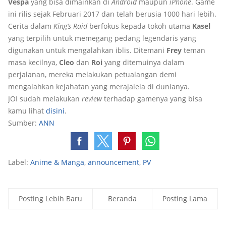
Vespa
yang bisa dimainkan di
Android
maupun
iPhone
. Game
ini rilis sejak Februari 2017 dan telah berusia 1000 hari lebih.
Cerita dalam
King’s Raid
berfokus kepada tokoh utama
Kasel
yang terpilih untuk memegang pedang legendaris yang
digunakan untuk mengalahkan iblis. Ditemani
Frey
teman
masa kecilnya,
Cleo
dan
Roi
yang ditemuinya dalam
perjalanan, mereka melakukan petualangan demi
mengalahkan kejahatan yang merajalela di dunianya.
JOI sudah melakukan
review
terhadap gamenya yang bisa
kamu lihat
disini
.
Sumber:
ANN
Label:
Anime & Manga
,
announcement
,
PV
Posting Lebih Baru
Beranda
Posting Lama