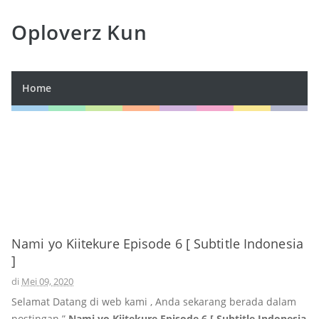
Oploverz Kun
Home
Nami yo Kiitekure Episode 6 [ Subtitle Indonesia
]
di
Mei 09, 2020
Selamat Datang di web kami , Anda sekarang berada dalam
postingan ”
Nami yo Kiitekure Episode 6 [ Subtitle Indonesia