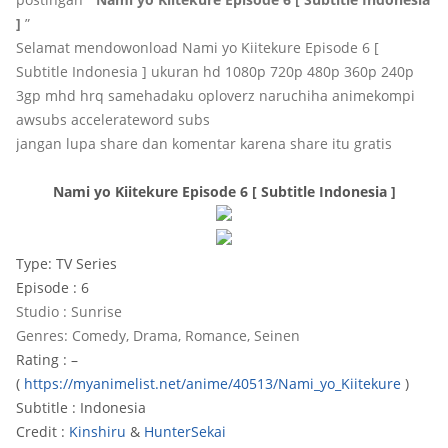
]
”
Selamat mendowonload Nami yo Kiitekure Episode 6 [
Subtitle Indonesia ] ukuran hd 1080p 720p 480p 360p 240p
3gp mhd hrq samehadaku oploverz naruchiha animekompi
awsubs accelerateword subs
jangan lupa share dan komentar karena share itu gratis
Nami yo Kiitekure Episode 6 [ Subtitle Indonesia ]
Type: TV Series
Episode : 6
Studio : Sunrise
Genres: Comedy, Drama, Romance, Seinen
Rating : –
(
https://myanimelist.net/anime/40513/Nami_yo_Kiitekure
)
Subtitle : Indonesia
Credit :
Kinshiru
&
HunterSekai