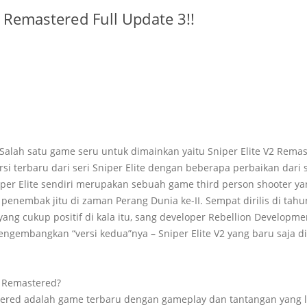
2 Remastered Full Update 3!!
Salah satu game seru untuk dimainkan yaitu Sniper Elite V2 Remast
si terbaru dari seri Sniper Elite dengan beberapa perbaikan dari
per Elite sendiri merupakan sebuah game third person shooter y
 penembak jitu di zaman Perang Dunia ke-II. Sempat dirilis di tah
ng cukup positif di kala itu, sang developer Rebellion Developme
embangkan “versi kedua”nya – Sniper Elite V2 yang baru saja diri
2 Remastered?
stered adalah game terbaru dengan gameplay dan tantangan yang 