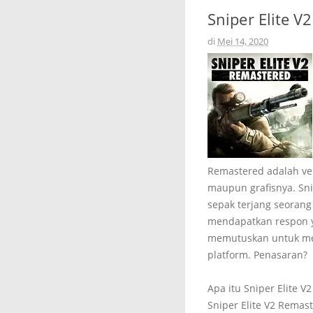
Sniper Elite V
di
Mei 14, 2020
Remastered adalah ver
maupun grafisnya. Sni
sepak terjang seorang
mendapatkan respon ya
memutuskan untuk meng
platform. Penasaran?
Apa itu Sniper Elite V
Sniper Elite V2 Rema