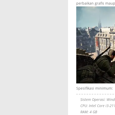
perbaikan grafis maup
Spesifikasi minimum:
Sistem Operasi: Wind
CPU: Intel Core i3-2
RAM: 4 GB