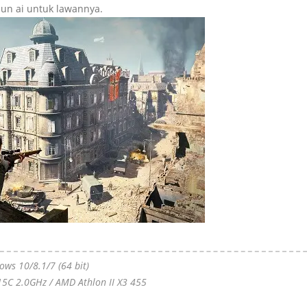
un ai untuk lawannya.
ows 10/8.1/7 (64 bit)
115C 2.0GHz / AMD Athlon II X3 455