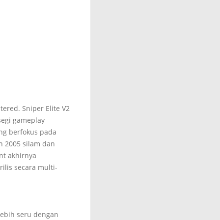
ered. Sniper Elite V2
 segi gameplay
ang berfokus pada
un 2005 silam dan
nt akhirnya
lis secara multi-
lebih seru dengan