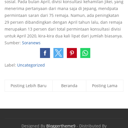
sosial. Pada bulan April, divisi konsultasi kehamilan Jikei, yang
menerima pertanyaan dari mana saja di Jepang, mendpata
permintaan saran dari 75 remaja. Namun, ada peningkatan
29 persen dibandingkan dengan April tahun lalu, dan remaja
merupakan 13 persen dari total permintaan konsultasi divisi
untuk April 2020, kira-kira dua kali lipat dari jumlah biasanya.
Sumber:
Soranews
Label:
Uncategorized
Posting Lebih Baru
Beranda
Posting Lama
Designed By
Bloggertheme9
- Distributed By